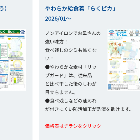
う）
やわらか給食着「らくピカ」
2026/01～
ノンアイロンでお母さんの
強い味方！
食べ残しのシミも怖くな
い！
●やわらかな素材「リッ
プガード」は、従来品
と比べ干した後のしわが
目立ちません。
●食べ残しなどの油汚れ
が付きにくい防汚加工が洗濯を助けます。
価格表はチラシをクリック