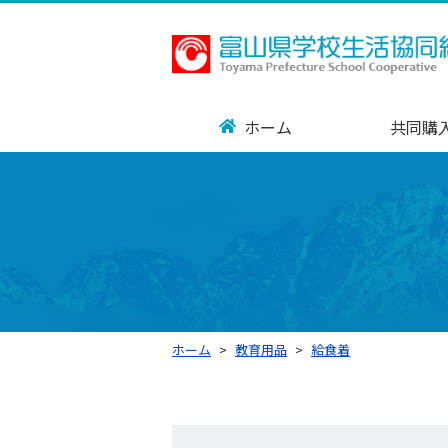
ホーム
共同購
ホーム
教育用品
給食着