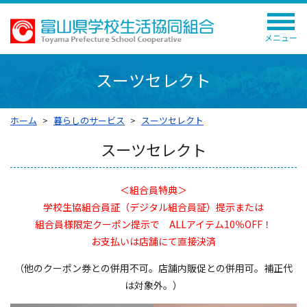
メニュー
スーツセレクト
ホーム
暮らしのサービス
スーツセレクト
スーツセレクト
＜組合員特典＞
学校生協組合員証（デジタル組合員証）提示または
組合員様限定クーポン提示で ALLアイテム10％OFF！
お支払いは店舗にて直接決済
（他のクーポン券との併用不可。店舗内販促との併用可。補正代
は対象外。）