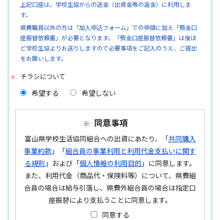
上記口座は、学校生協からの送金（出資金等の返金）に利用しま
す。
県費職員以外の方は「加入申込フォーム」での申請に加え「預金口
座振替依頼書」が必要となります。「預金口座振替依頼書」は後ほ
ど学校生協よりお送りしますので必要事項をご記入のうえ、ご提出
をお願いします。
チラシについて
希望する
希望しない
同意事項
富山県学校生活協同組合への出資にあたり、「
共同購入
事業約款
」「
組合員の事業利用と利用代金支払いに関す
る規則
」および「
個人情報の利用目的
」に同意します。
また、利用代金（商品代・保険料等）について、県費組
合員の場合は給与引落し、県費外組合員の場合は指定口
座振替により支払うことに同意します。
同意する